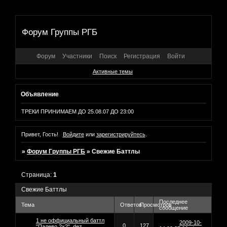
Форум Группы РГБ
Форум
Участники
Поиск
Регистрация
Войти
Активные темы
Объявление
ТРЕКИ ПРИНИМАЕМ ДО 25.08.07 ДО 23:00
Привет, Гость!
Войдите
или
зарегистрируйтесь
.
»
Форум Группы РГБ
»
Свежие Баттлы
Страница:
1
Свежие Баттлы
Последнее
Тема
Ответов
Просмотров
сообщение
1 не оффициальный баттл
2009-10-
0
127
"Палево 2х2"
dez