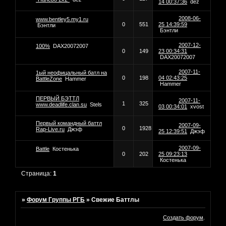
14 00:37:36
dez
2008-06-
www.bentley5.my1.ru
0
551
25 14:39:59
Бэнтли
Бэнтли
2007-12-
100%
DAX20072007
0
149
23 00:34:31
DAX20072007
2007-11-
1ый неофицальный батл на
0
198
04 02:43:25
BattleZone
Hammer
Hammer
ПЕРВЫЙ БЭТТЛ
2007-11-
1
325
www.deadlife.clan.su
Stels
03 00:34:01
xvost
Первый командный баттл
2007-09-
0
1928
Rap-Live.ru
Джэф
25 12:39:51
Джэф
2007-09-
Battle
Костенька
0
202
25 09:23:13
Костенька
Страница:
1
»
Форум Группы РГБ
»
Свежие Баттлы
Создать форум
.